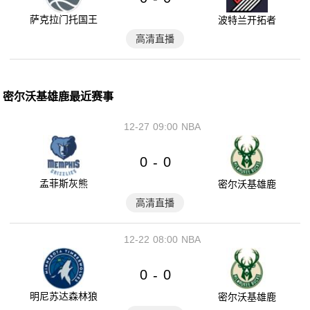
萨克拉门托国王
波特兰开拓者
高清直播
密尔沃基雄鹿最近赛事
12-27
09:00
NBA
0
0
-
孟菲斯灰熊
密尔沃基雄鹿
高清直播
12-22
08:00
NBA
0
0
-
明尼苏达森林狼
密尔沃基雄鹿