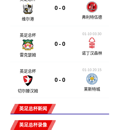
0
-
0
弗利特伍德
维尔港
01-10 03:30
英足总杯
0
-
0
诺丁汉森林
雷克瑟姆
01-10 20:15
英足总杯
0
-
0
莱斯特城
切尔滕汉姆
英足总杯新闻
英足总杯录像