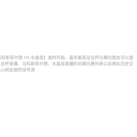
足总杯【马科斯菲尔德 VS 水晶宫】准时开始，喜欢看英足总杯比赛的朋友可以提
足总杯直播、马科斯菲尔德、水晶宫直播的近期比赛列表以及两队历史交
热心网友提供信号源