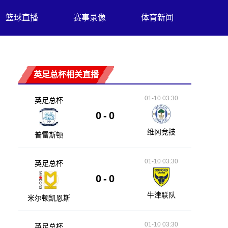
篮球直播
赛事录像
体育新闻
英足总杯相关直播
01-10 03:30
英足总杯
0
-
0
维冈竞技
普雷斯顿
01-10 03:30
英足总杯
0
-
0
牛津联队
米尔顿凯恩斯
01-10 03:30
英足总杯