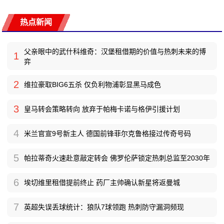
热点新闻
父亲眼中的武什科维奇：汉堡租借期的价值与热刺未来的博
1
弈
2
维拉豪取BIG6五杀 仅负利物浦彰显黑马成色
3
皇马转会策略转向 放弃于帕梅卡诺与格伊引援计划
4
米兰官宣9号新主人 德国前锋菲尔克鲁格接过传奇号码
5
帕拉蒂奇火速赴意敲定转会 佛罗伦萨锁定热刺总监至2030年
6
埃切维里租借提前终止 药厂主帅确认新星将返曼城
7
英超失误丢球统计：狼队7球领跑 热刺防守漏洞频现